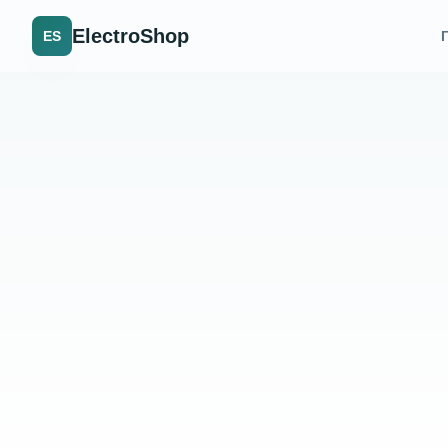
ElectroShop
ES