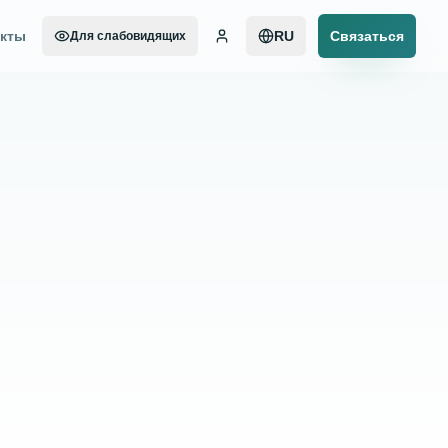
акты
RU
Связаться
Для слабовидящих