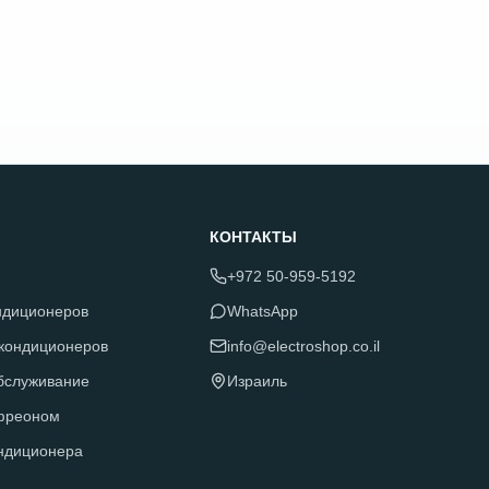
КОНТАКТЫ
+972 50-959-5192
ндиционеров
WhatsApp
 кондиционеров
info@electroshop.co.il
обслуживание
Израиль
фреоном
ндиционера