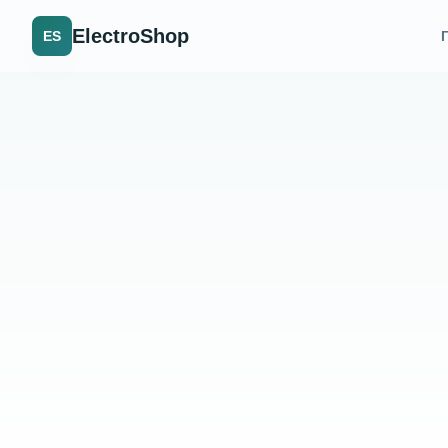
ElectroShop
ES