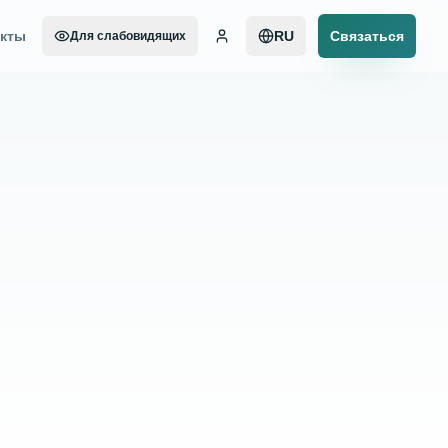
акты
RU
Связаться
Для слабовидящих