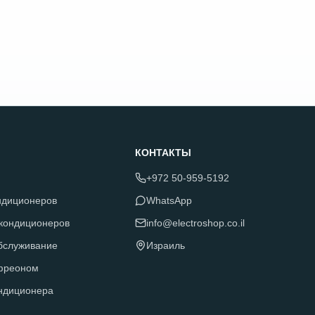
КОНТАКТЫ
+972 50-959-5192
ндиционеров
WhatsApp
 кондиционеров
info@electroshop.co.il
обслуживание
Израиль
фреоном
ндиционера