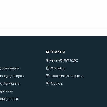
КОНТАКТЫ
+972 50-959-5192
ндиционеров
WhatsApp
 кондиционеров
info@electroshop.co.il
обслуживание
Израиль
фреоном
ндиционера