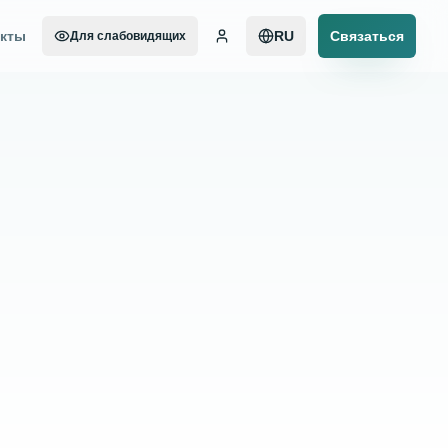
акты
RU
Связаться
Для слабовидящих