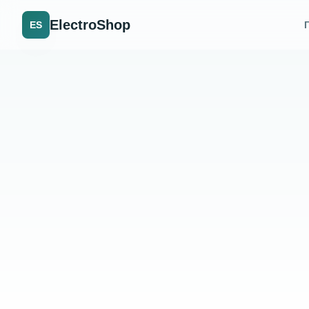
ElectroShop
ES