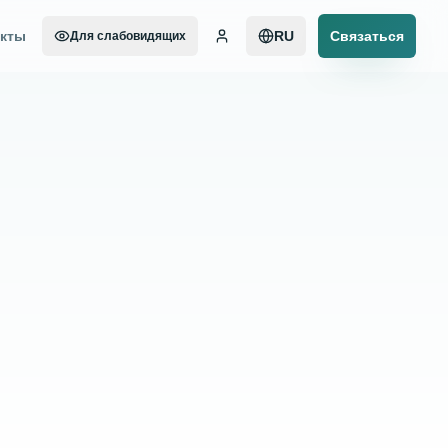
акты
RU
Связаться
Для слабовидящих