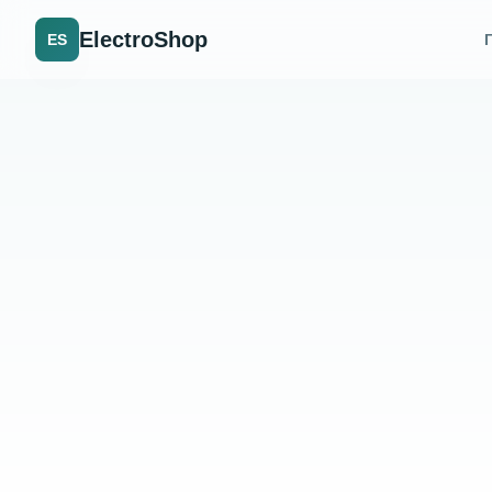
ElectroShop
ES