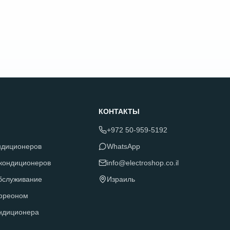
КОНТАКТЫ
+972 50-959-5192
ндиционеров
WhatsApp
 кондиционеров
info@electroshop.co.il
обслуживание
Израиль
фреоном
ндиционера