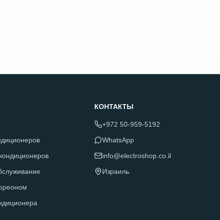
КОНТАКТЫ
+972 50-959-5192
ндиционеров
WhatsApp
 кондиционеров
info@electroshop.co.il
обслуживание
Израиль
фреоном
ндиционера