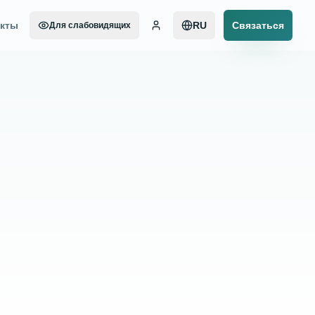
акты
RU
Связаться
Для слабовидящих