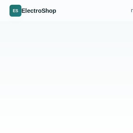
ElectroShop
ES