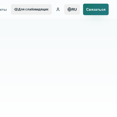
акты
RU
Связаться
Для слабовидящих