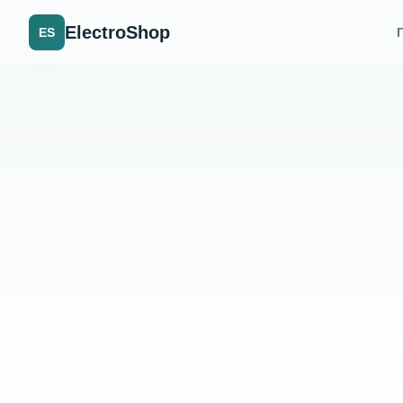
ElectroShop
ES