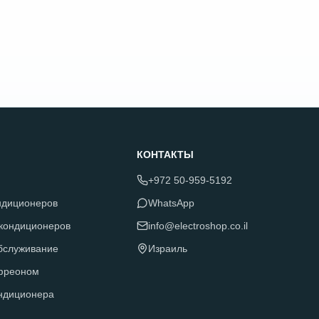
КОНТАКТЫ
+972 50-959-5192
ндиционеров
WhatsApp
 кондиционеров
info@electroshop.co.il
обслуживание
Израиль
фреоном
ндиционера