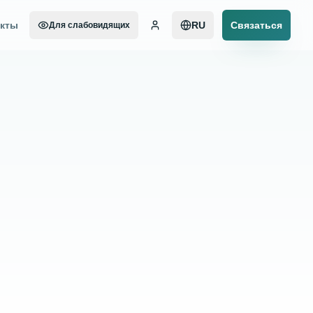
акты
RU
Связаться
Для слабовидящих