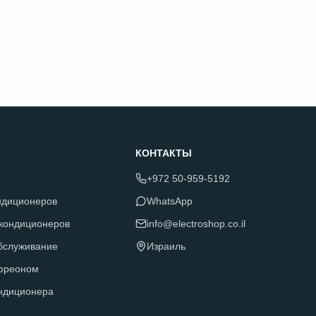
КОНТАКТЫ
+972 50-959-5192
ндиционеров
WhatsApp
 кондиционеров
info@electroshop.co.il
обслуживание
Израиль
фреоном
ндиционера