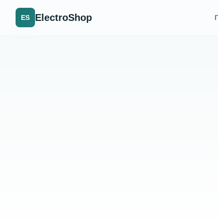
ElectroShop
ES