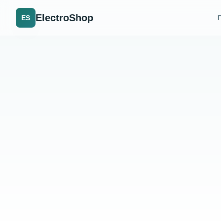
ElectroShop
ES