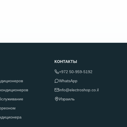
КОНТАКТЫ
+972 50-959-5192
ндиционеров
WhatsApp
 кондиционеров
info@electroshop.co.il
обслуживание
Израиль
фреоном
ндиционера