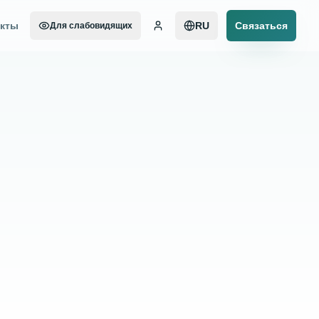
акты
RU
Связаться
Для слабовидящих