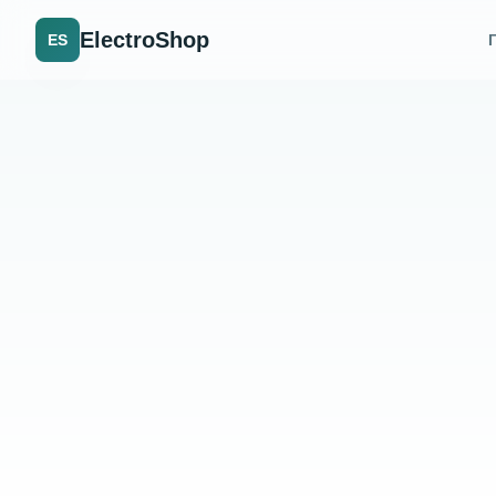
ElectroShop
ES