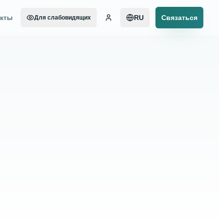
акты
RU
Связаться
Для слабовидящих