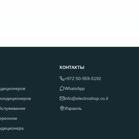
КОНТАКТЫ
+972 50-959-5192
ндиционеров
WhatsApp
 кондиционеров
info@electroshop.co.il
обслуживание
Израиль
фреоном
ндиционера