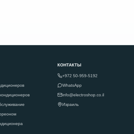
КОНТАКТЫ
+972 50-959-5192
ндиционеров
WhatsApp
 кондиционеров
info@electroshop.co.il
обслуживание
Израиль
фреоном
ндиционера