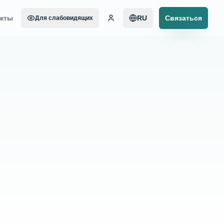
акты
RU
Связаться
Для слабовидящих