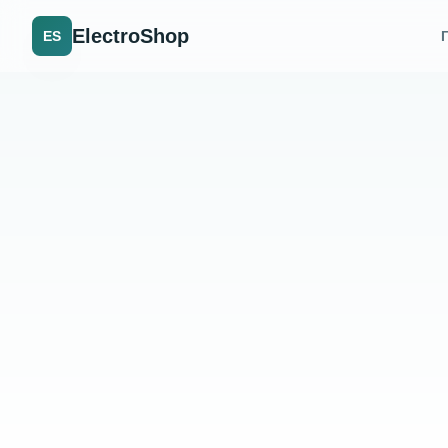
ElectroShop
ES