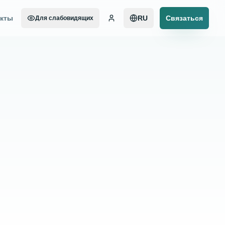
акты
RU
Связаться
Для слабовидящих