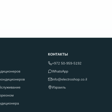
КОНТАКТЫ
+972 50-959-5192
ндиционеров
WhatsApp
 кондиционеров
info@electroshop.co.il
обслуживание
Израиль
фреоном
ндиционера