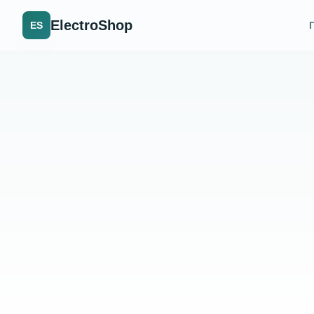
ElectroShop
ES