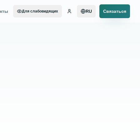
акты
RU
Связаться
Для слабовидящих