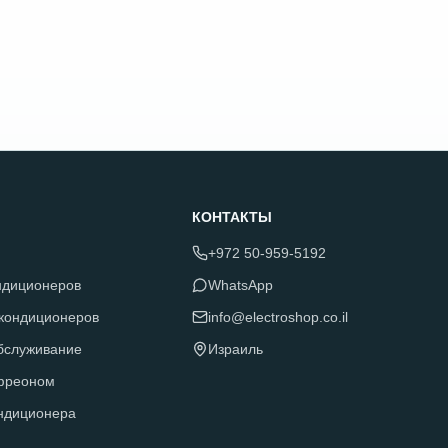
КОНТАКТЫ
+972 50-959-5192
ндиционеров
WhatsApp
 кондиционеров
info@electroshop.co.il
обслуживание
Израиль
фреоном
ндиционера