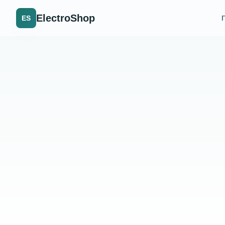
ElectroShop
ES