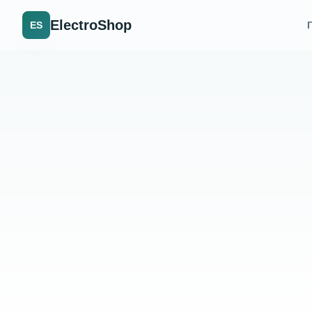
ElectroShop
ES