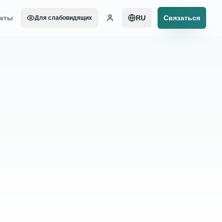
акты
RU
Связаться
Для слабовидящих