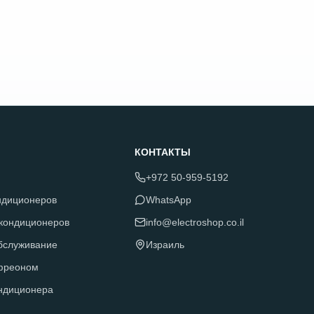
КОНТАКТЫ
+972 50-959-5192
ндиционеров
WhatsApp
 кондиционеров
info@electroshop.co.il
обслуживание
Израиль
фреоном
ндиционера