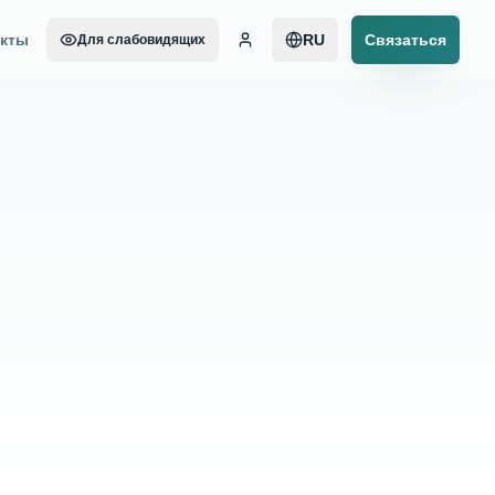
акты
RU
Связаться
Для слабовидящих