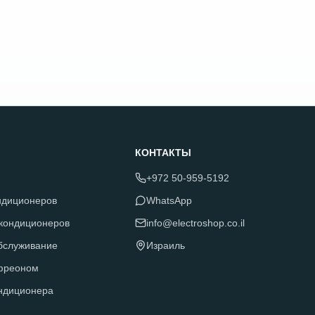
КОНТАКТЫ
+972 50-959-5192
ндиционеров
WhatsApp
 кондиционеров
info@electroshop.co.il
обслуживание
Израиль
фреоном
ндиционера