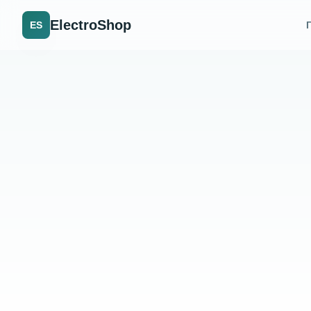
ElectroShop
ES