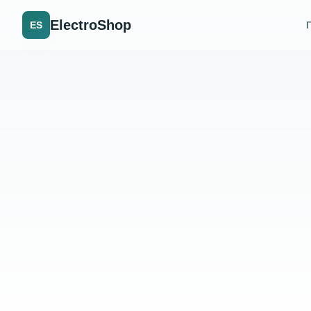
ElectroShop
ES