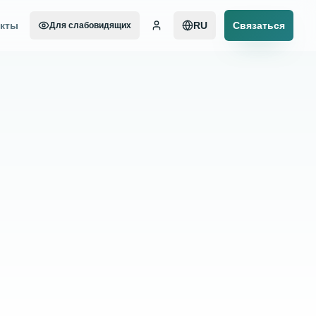
акты
RU
Связаться
Для слабовидящих