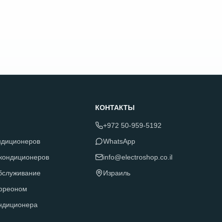
КОНТАКТЫ
+972 50-959-5192
ндиционеров
WhatsApp
 кондиционеров
info@electroshop.co.il
обслуживание
Израиль
фреоном
ндиционера