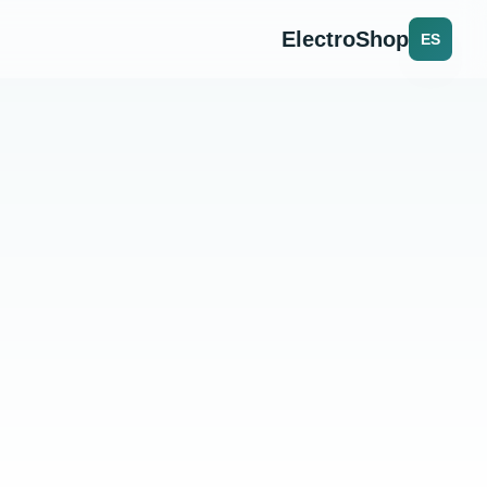
ElectroShop
ES