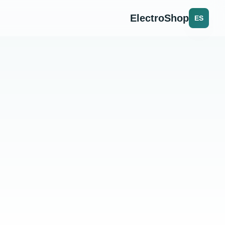
ElectroShop
ES