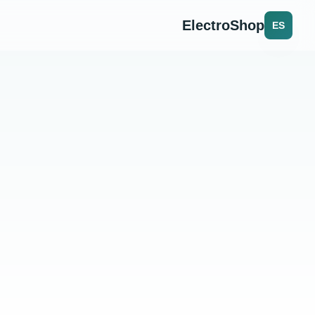
ElectroShop
ES