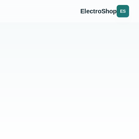
ElectroShop
ES