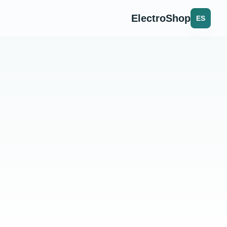
ElectroShop
ES