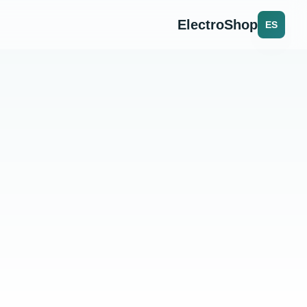
ElectroShop
ES