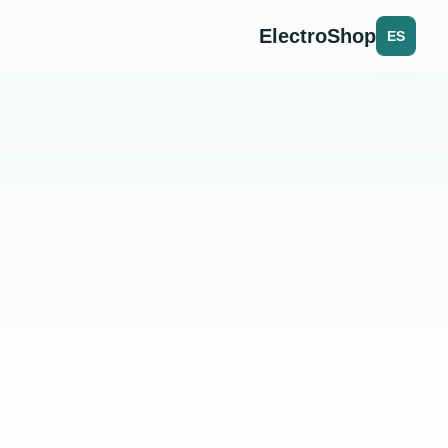
ElectroShop
ES