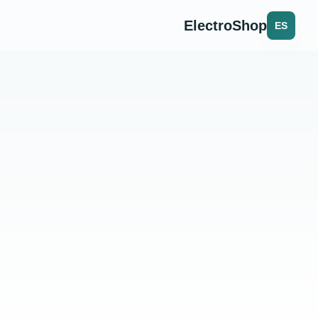
ElectroShop
ES