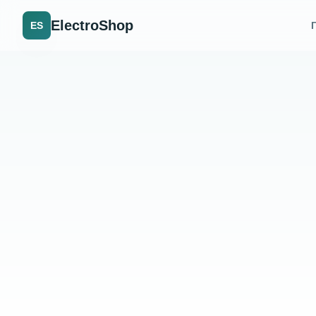
ElectroShop
ES