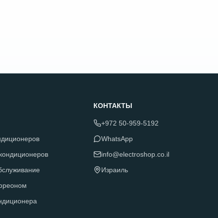
КОНТАКТЫ
+972 50-959-5192
ндиционеров
WhatsApp
 кондиционеров
info@electroshop.co.il
обслуживание
Израиль
фреоном
ндиционера