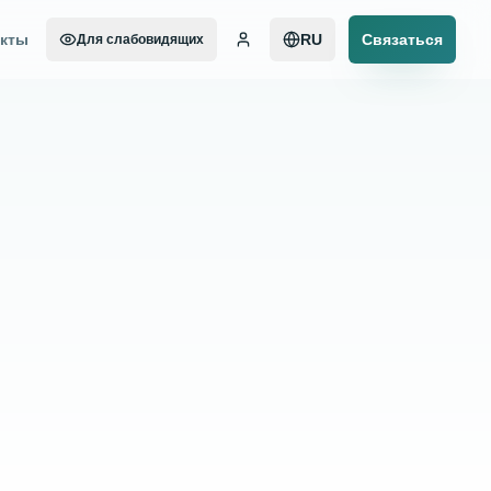
акты
RU
Связаться
Для слабовидящих